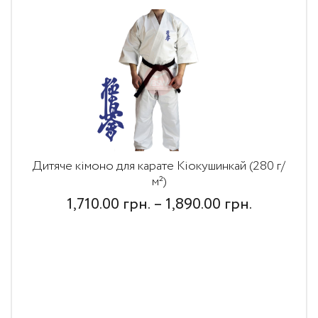
Дитяче кімоно для карате Кіокушинкай (280 г/
м²)
Price
1,710.00
грн.
–
1,890.00
грн.
range:
1,710.00
грн.
through
1,890.00