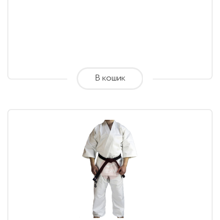
range:
2,115.00
грн.
through
2,425.00
В кошик
грн.