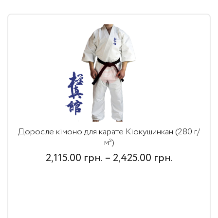
Доросле кімоно для карате Кіокушинкан (280 г/
м²)
Price
2,115.00
грн.
–
2,425.00
грн.
range:
2,115.00
грн.