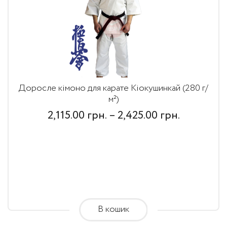
Доросле кімоно для карате Кіокушинкай (280 г/
м²)
Price
2,115.00
грн.
–
2,425.00
грн.
range:
2,115.00
грн.
through
2,425.00
В кошик
грн.