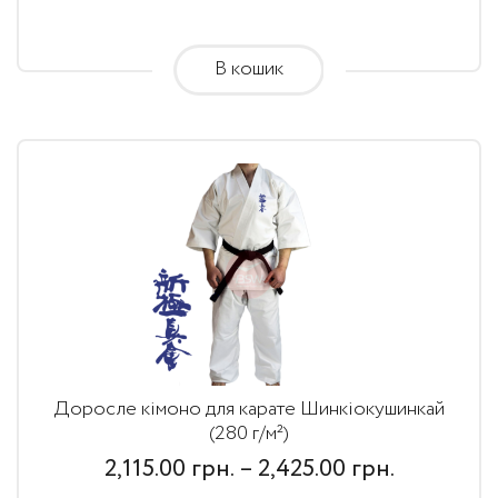
through
2,425.00
В кошик
грн.
Доросле кімоно для карате Шинкіокушинкай
(280 г/м²)
Price
2,115.00
грн.
–
2,425.00
грн.