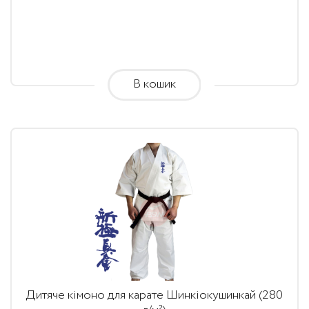
1,710.00
грн.
through
1,890.00
В кошик
грн.
Дитяче кімоно для карате Шинкіокушинкай (280