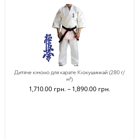
Дитяче кімоно для карате Кіокушинкай (280 г/
м²)
Price
1,710.00
грн.
–
1,890.00
грн.
range:
1,710.00
грн.
through
1,890.00