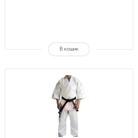
range:
2,115.00
грн.
through
2,425.00
В кошик
грн.