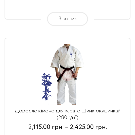
through
2,425.00
В кошик
грн.
Доросле кімоно для карате Шинкіокушинкай
(280 г/м²)
Price
2,115.00
грн.
–
2,425.00
грн.