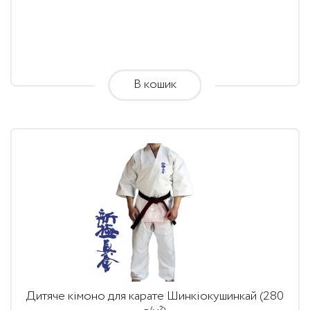
1,710.00
грн.
through
1,890.00
В кошик
грн.
Дитяче кімоно для карате Шинкіокушинкай (280