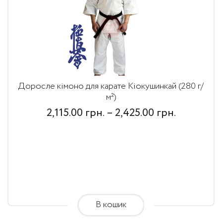
Доросле кімоно для карате Кіокушинкай (280 г/
м²)
Price
2,115.00
грн.
–
2,425.00
грн.
range:
2,115.00
грн.
through
2,425.00
В кошик
грн.