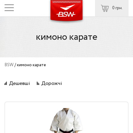
0 грн.
кимоно карате
BSW
/
кимоно карате
Дешевші
Дорожчі