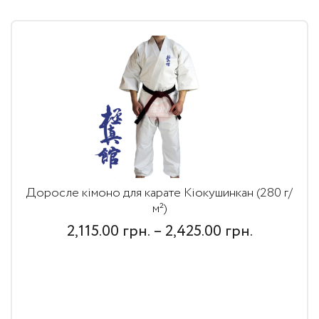
Доросле кімоно для карате Кіокушинкан (280 г/
м²)
Price
2,115.00
грн.
–
2,425.00
грн.
range:
2,115.00
грн.