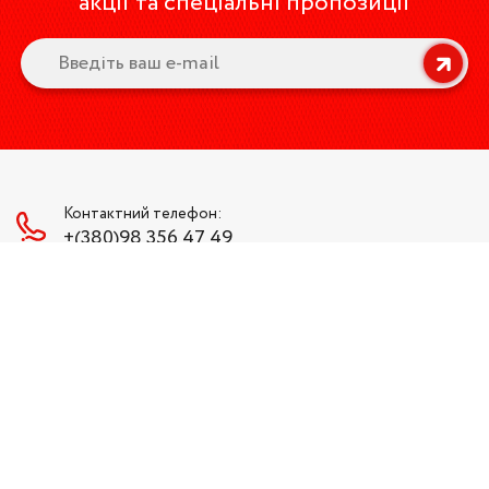
акції та спеціальні пропозиції
Контактний телефон:
+(380)98 356 47 49
Наша пошта:
bsw.lviv@gmail.com
Ми в соціальних мережах:
Графік роботи
Пн-Пт: 9:00 - 18:00
Сб-Нд: Вихідний