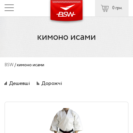
0 грн.
кимоно исами
BSW
/
кимоно исами
Дешевші
Дорожчі