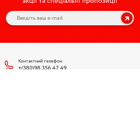
акції та спеціальні пропозиції
Контактний телефон:
+(380)98 356 47 49
Наша пошта:
bsw.lviv@gmail.com
Ми в соціальних мережах:
Графік роботи
Пн-Пт: 9:00 - 18:00
Сб-Нд: Вихідний