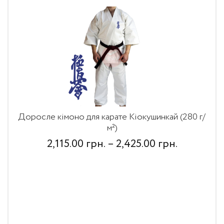
Доросле кімоно для карате Кіокушинкай (280 г/
м²)
Price
2,115.00
грн.
–
2,425.00
грн.
range:
2,115.00
грн.
through
2,425.00