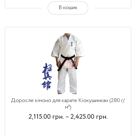
В кошик
грн.
Доросле кімоно для карате Кіокушинкан (280 г/
м²)
Price
2,115.00
грн.
–
2,425.00
грн.
range: