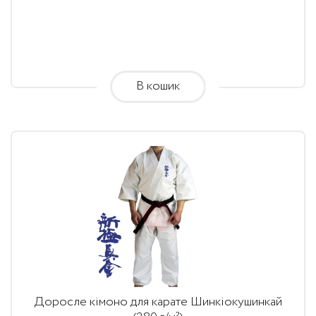
2,115.00
грн.
through
2,425.00
В кошик
грн.
Доросле кімоно для карате Шинкіокушинкай