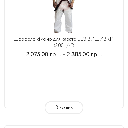
Доросле кімоно для карате БЕЗ ВИШИВКИ
(280 г/м²)
Price
2,075.00
грн.
–
2,385.00
грн.
range:
2,075.00
грн.
through
2,385.00
В кошик
грн.