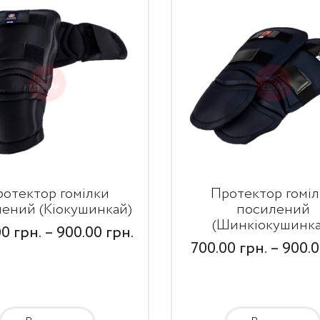
отектор гомілки
Протектор гомі
ений (Кіокушинкай)
посилений
(Шинкіокушинка
00
грн.
–
900.00
грн.
700.00
грн.
–
900.
Price
Price
range:
range:
700.00
700.00