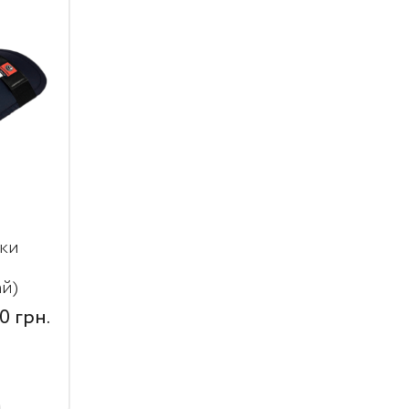
лки
й)
00
грн.