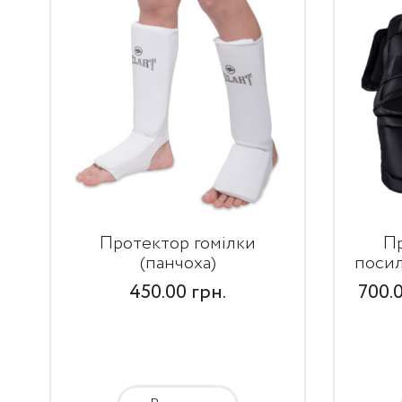
Протектор гомілки
Пр
(панчоха)
посил
450.00
грн.
700.