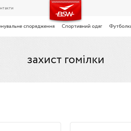
нтакти
енувальне спорядження
Спортивний одяг
Футболк
захист гомілки