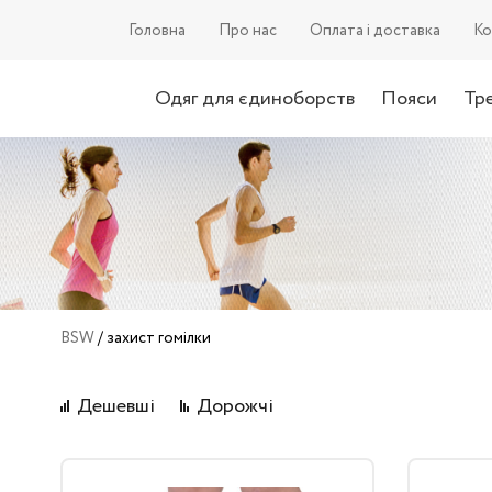
Головна
П
ро нас
О
плата і доставка
К
о
Одяг для єдиноборств
Пояси
Тр
BSW
/
захист гомілки
Дешевші
Дорожчі