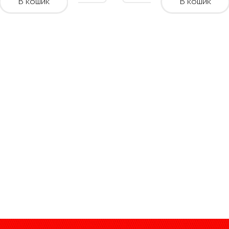
грн.
В кошик
В кошик
грн.
through
throug
900.00
900.00
грн.
грн.