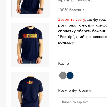
Артикул: SW0043
100% бавовна.
Зверніть увагу
, що футбо
розмірах. Тому, для комф
спочатку оберіть бажаний
“Розмір”, який є в наявнос
кольору.
Колір
Розмір футболки
Виберіть варіант