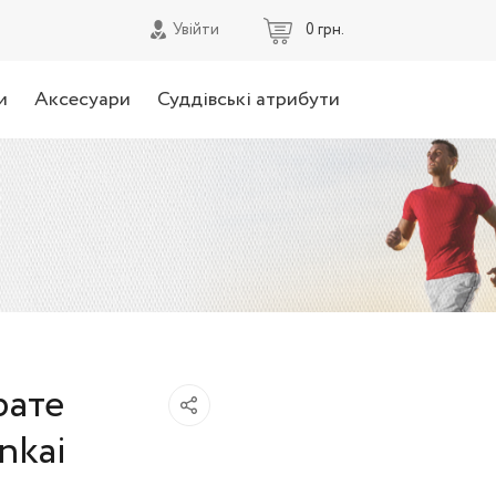
0 грн.
Увійти
и
Аксесуари
Суддівські атрибути
рате
nkai