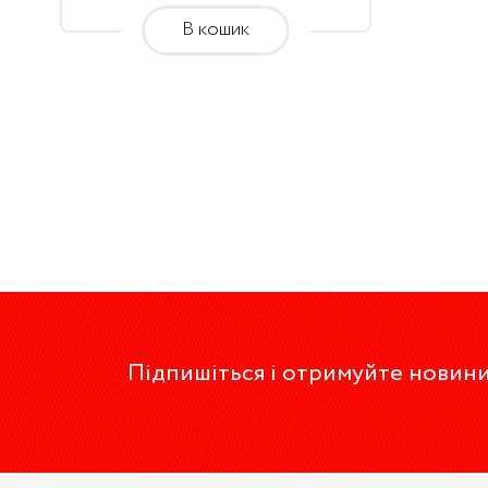
грн.
В кошик
through
450.00
грн.
Підпишіться і отримуйте новини 