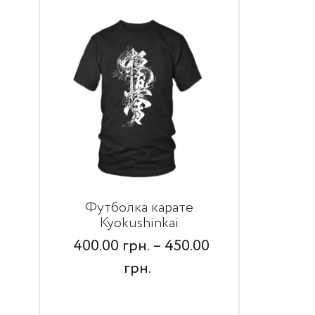
Футболка карате
Kyokushinkai
400.00
грн.
–
450.00
Price
грн.
range:
400.00