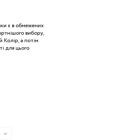
лки є в обмежених
ортнішого вибору,
 Колір, а потім
ті для цього