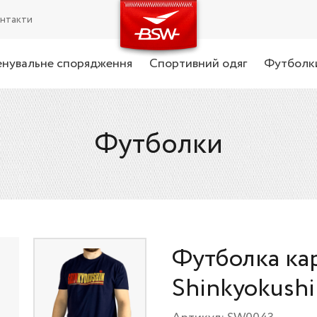
нтакти
енувальне спорядження
Спортивний одяг
Футболк
Футболки
Футболка ка
Shinkyokushi