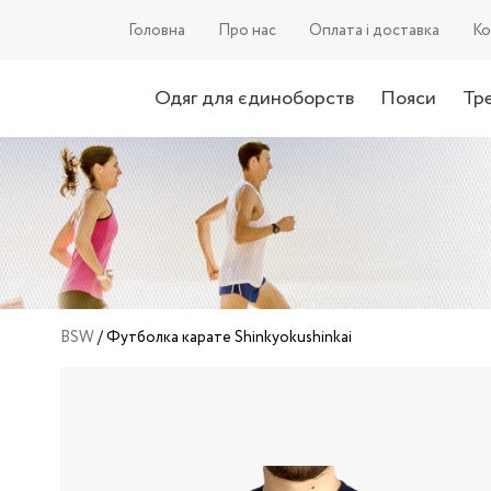
Головна
П
ро нас
О
плата і доставка
К
о
Одяг для єдиноборств
Пояси
Тр
BSW
/
Футболка карате Shinkyokushinkai