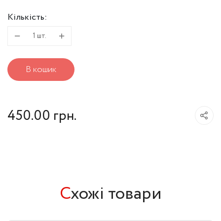
Кількість:
Протектор
1
шт.
гомілки
В кошик
(панчоха)
кількість
450.00
грн.
С
хожі товари