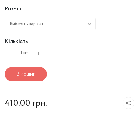
Розмір
Виберіть варіант
Кількість:
Рукавиці
1
шт.
Тхеквондо
В кошик
(коротка
застібка)
410.00
кількість
грн.