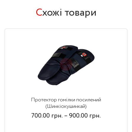
С
хожі товари
Протектор гомілки посилений
(Шинкіокушинкай)
Price
700.00
грн.
–
900.00
грн.
range: