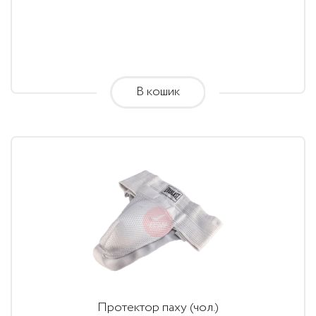
700.00
грн.
through
900.00
В кошик
грн.
Протектор паху (чол.)