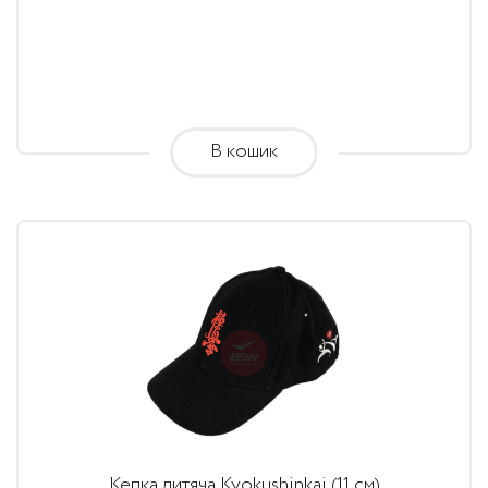
В кошик
Кепка дитяча Kyokushinkai (11 см)