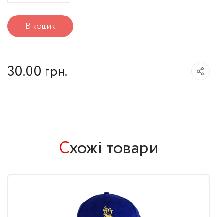
з
В кошик
символікою
кількість
30.00
грн.
С
хожі товари